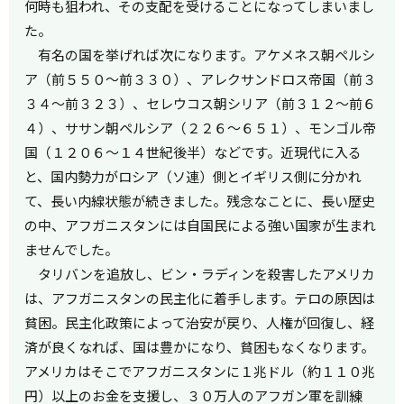
何時も狙われ、その支配を受けることになってしまいまし
た。
有名の国を挙げれば次になります。アケメネス朝ペルシ
ア（前５５０～前３３０）、アレクサンドロス帝国（前３
３４～前３２３）、セレウコス朝シリア（前３１２～前６
４）、ササン朝ペルシア（２２６～６５１）、モンゴル帝
国（１２０６～１４世紀後半）などです。近現代に入る
と、国内勢力がロシア（ソ連）側とイギリス側に分かれ
て、長い内線状態が続きました。残念なことに、長い歴史
の中、アフガニスタンには自国民による強い国家が生まれ
ませんでした。
タリバンを追放し、ビン・ラディンを殺害したアメリカ
は、アフガニスタンの民主化に着手します。テロの原因は
貧困。民主化政策によって治安が戻り、人権が回復し、経
済が良くなれば、国は豊かになり、貧困もなくなります。
アメリカはそこでアフガニスタンに１兆ドル（約１１０兆
円）以上のお金を支援し、３０万人のアフガン軍を訓練