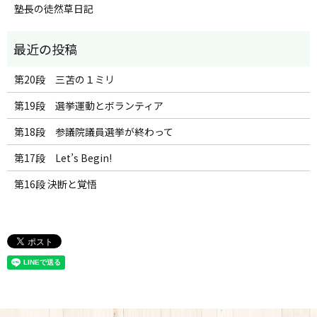
塾長の徒然草日記
第20段 三苫の１ミリ
第19段 選挙運動とボランティア
第18段 参議院議員選挙が終わって
第17段 Let’s Begin!
第16段 決断と覚悟