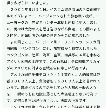
繰り広げられていました。
２００１年９月１１日。イスラム教過激派のテロ組織ア
ルカイダによって、ハイジャックされた旅客機２機が、ニ
ューヨークの世界貿易センター北棟と南棟に突入しまし
た。両棟は大勢の人を巻き込みながら倒壊。その間およそ
３時間。阿鼻叫喚の地獄の世界がそこに現れました。
また同じころ、バージニア州アーリントンのアメリカ国
防総省（ペンタゴン）にも、旅客機が１機突入しました。
ペンタゴンは、陸軍、海軍、空軍、海兵隊の４軍を束ねる
アメリカ国防の本庁です。この行為は、テロ組織アルカイ
ダのアメリカに対する宣戦布告に等しい行為です。
アメリカ同時多発テロ（９・１１事件）。人的被害は死
者３０００人以上、負傷者も３５０００人以上と言われて
います。普段どおりの生活をしていた大勢の一般の人々
を、一瞬のうちに地獄に落とした卑劣極まりない行為で
す。如何なる言い訳も通じない、悪魔の行為です。
アメリカは報復に立ち上がりました。首謀者を捕まえ報