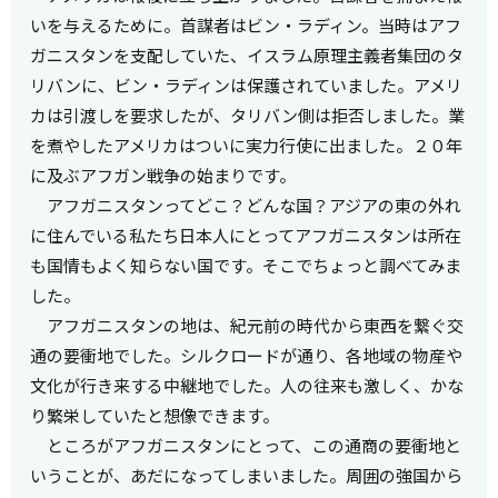
いを与えるために。首謀者はビン・ラディン。当時はアフ
ガニスタンを支配していた、イスラム原理主義者集団のタ
リバンに、ビン・ラディンは保護されていました。アメリ
カは引渡しを要求したが、タリバン側は拒否しました。業
を煮やしたアメリカはついに実力行使に出ました。２０年
に及ぶアフガン戦争の始まりです。
アフガニスタンってどこ？どんな国？アジアの東の外れ
に住んでいる私たち日本人にとってアフガニスタンは所在
も国情もよく知らない国です。そこでちょっと調べてみま
した。
アフガニスタンの地は、紀元前の時代から東西を繋ぐ交
通の要衝地でした。シルクロードが通り、各地域の物産や
文化が行き来する中継地でした。人の往来も激しく、かな
り繁栄していたと想像できます。
ところがアフガニスタンにとって、この通商の要衝地と
いうことが、あだになってしまいました。周囲の強国から